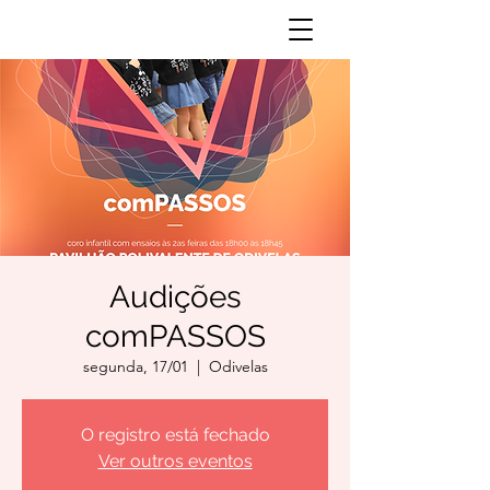
Audições
comPASSOS
segunda, 17/01
  |  
Odivelas
O registro está fechado
Ver outros eventos