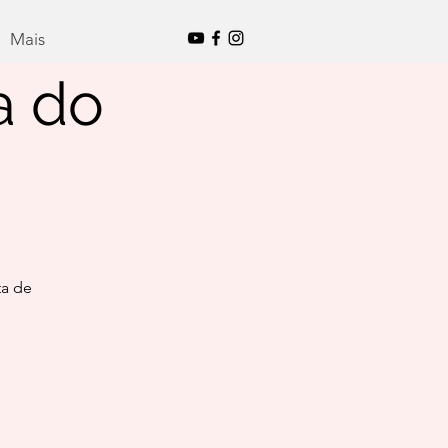
Mais
Mais
a do
ta de