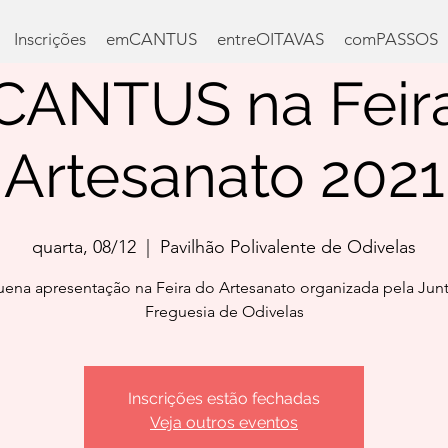
Inscrições
emCANTUS
entreOITAVAS
comPASSOS
Inscrições
emCANTUS
entreOITAVAS
comPASSOS
ANTUS na Feir
Artesanato 2021
quarta, 08/12
  |  
Pavilhão Polivalente de Odivelas
ena apresentação na Feira do Artesanato organizada pela Jun
Freguesia de Odivelas
Inscrições estão fechadas
Veja outros eventos